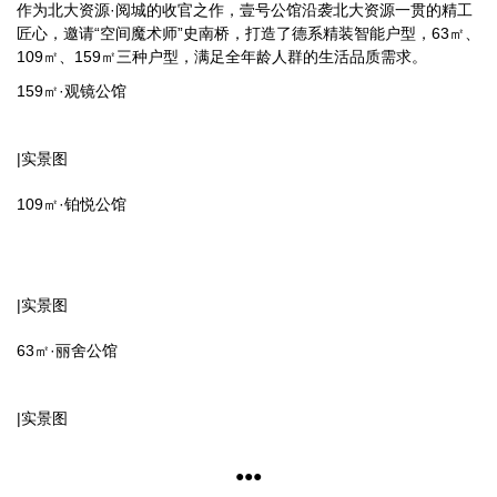
作为北大资源·阅城的收官之作，壹号公馆沿袭北大资源一贯的精工
匠心，邀请“空间魔术师”史南桥，打造了德系精装智能户型，63㎡、
109㎡、159㎡三种户型，满足全年龄人群的生活品质需求。
159㎡·观镜公馆
|
实景图
109㎡·铂悦公馆
|实景图
63㎡·丽舍公馆
|
实景图
●●●