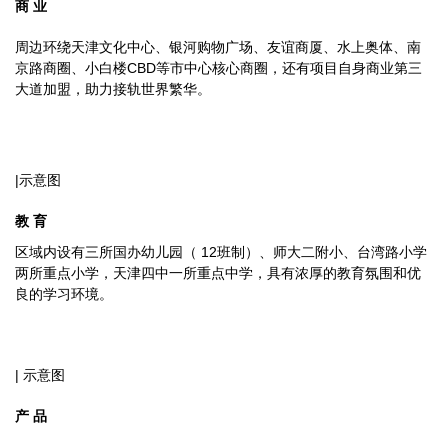
商 业
周边环绕天津文化中心、银河购物广场、友谊商厦、水上奥体、南
京路商圈、小白楼CBD等市中心核心商圈，还有项目自身商业第三
大道加盟，助力接轨世界繁华。
|示意图
教 育
区域内设有三所国办幼儿园（ 12班制）、师大二附小、台湾路小学
两所重点小学，天津四中一所重点中学，具有浓厚的教育氛围和优
良的学习环境。
| 示意图
产 品