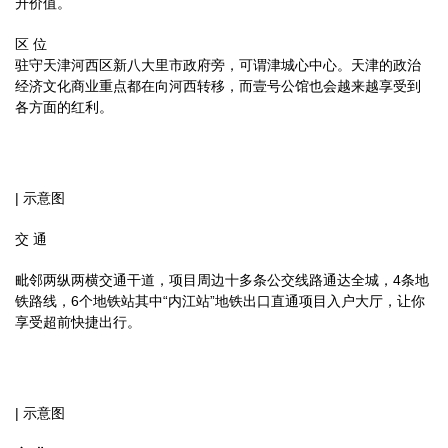
升价值。
区 位
驻守天津河西区新八大里市政府旁，可谓津城心中心。天津的政治
经济文化商业重点都在向河西转移，而壹号公馆也会越来越享受到
各方面的红利。
| 示意图
交 通
毗邻两纵两横交通干道，项目周边十多条公交线路通达全城，4条地
铁路线，6个地铁站其中“内江站”地铁出口直通项目入户大厅，让你
享受超前快捷出行。
| 示意图