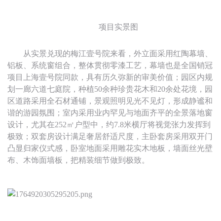
项目实景图
从实景兑现的梅江壹号院来看，外立面采用红陶幕墙、
铝板、
系统
窗组合，整体贯彻零漆工艺，幕墙也是全国销冠
项目上海壹号院同款，具有历久弥新的审美价值；园区内规
划一廊六道七庭院，种植
50余种珍贵花木和20余处花境，园
区道路采用全石材通铺，景观照明见光不见灯，形成静谧和
谐的游园氛围；室内采用业内罕见与地面齐平的全景落地窗
设计，尤其在252㎡户型中，约7.8米横厅将视觉张力发挥到
极致；双套房设计满足奢居舒适尺度，主卧套房采用双开门
凸显归家仪式感，卧室地面采用雕花实木地板，墙面丝光壁
布、木饰面墙板，把精装细节做到极致。