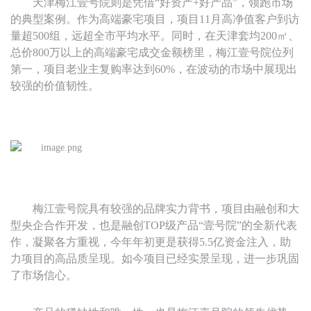
天津梅江壹号院则是凭借
“好资产+好产品”，领跑市场
的典型案例。作为高端豪宅项目，项目11月高净值客户到访
量超500组，远超全市平均水平。
同时，在天津套均
2
00
㎡
、
总价
800万以上
的高端豪宅成交金额榜里，梅江壹号院位列
第一，项目老业主复购率达到
6
0%
，在波动的市场中展现出
较强的价值韧性。
梅江壹号院具有较强的品牌实力背书，项目由融创和大
型央企合作开发，也是融创
T
OP
级产品
“壹号院”的全新代表
作，凝聚各方重视，今年年初更是获得5
.5
亿资金注入，助
力项目的高品质呈现。如今项目已经实景呈现，进一步巩固
了市场信心。